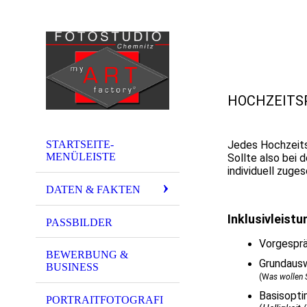
HOCHZEITSP
STARTSEITE-
Jedes Hochzeits
MENÜLEISTE
Sollte also bei 
individuell zuge
DATEN & FAKTEN
Inklusivleistu
PASSBILDER
Vorgespr
BEWERBUNG &
Grundauswa
BUSINESS
(
W
as wollen 
Basisopti
PORTRAITFOTOGRAFI