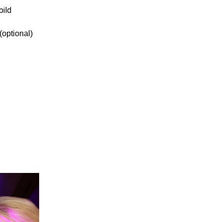
bild
(optional)