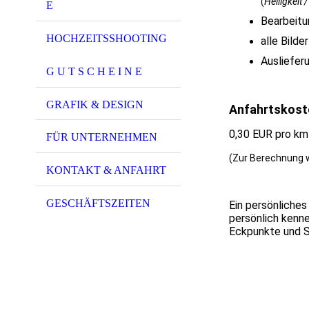
(
Helligkeit 
E
Bearbeitu
HOCHZEITSSHOOTING
alle Bilde
Ausliefer
G U T S C H E I N E
GRAFIK & DESIGN
Anfahrtskoste
0,30 EUR pro km
FÜR UNTERNEHMEN
(Zur Berechnung w
KONTAKT & ANFAHRT
GESCHÄFTSZEITEN
Ein persönliches
persönlich kenne
Eckpunkte
und S