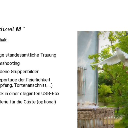
hzeit
M
"
halt:
ge standesamtliche Trauung
arshooting
dene Gruppenbilder
eportage der Feierlichkeit
fang, Tortenanschnitt, ...)
k in einer eleganten USB-Box
lerie für die Gäste (optional)