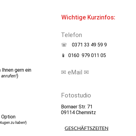
Wichtige Kurzinfos:
Telefon
☏ 0371 33 49 59 9
📱 0160 979 011 05
 Ihnen gern ein
✉
eMail
✉
)
 anrufen!
info@my-art-factory.de
Fotostudio
Bornaer Str. 71
09114 Chemnitz
e Option
 Augen zu haben!
)
GESCHÄFTSZEITEN