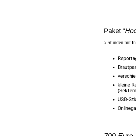
Paket "
Hoc
5 Stunden mit In
Reporta
Brautpa
verschie
kleine R
(Sektemp
USB-Stic
Onlinega
799 Euro