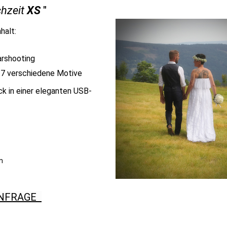
hzeit
XS
"
halt:
arshooting
s 7 verschiedene Motive
k in einer eleganten USB-
n
NFRAGE