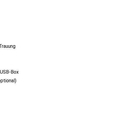
 Trauung
n USB-Box
optional)