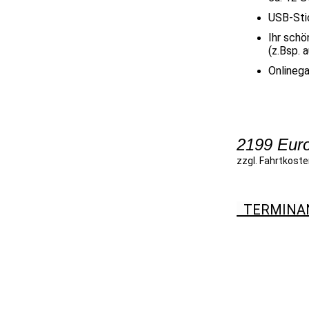
USB-Stic
Ihr schö
(z.Bsp. 
Onlinega
2199 Eur
zzgl. Fahrtkost
TERMINA